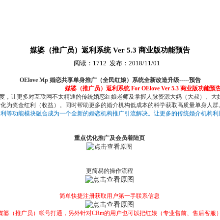
媒婆（推广员）返利系统 Ver 5.3 商业版功能预告
阅读：
1712 发布：2018/11/01
OElove Mp
婚恋共享单身推广（全民红娘）系统全新改造升级
-----
预告
媒婆（推广员）返利系统 For OElove Ver 5.3 商业版功能预
度，让更多对互联网不太精通的传统婚恋红娘老师及掌握人脉资源大妈（大叔）、大
转化为奖金红利（收益）。同时帮助更多的婚介机构低成本的科学获取高质量单身人群
利等功能模块融合成为一个全新的婚恋机构推广引流解决。让更多的传统婚介机构利
重点优化推广及会员着陆页
更简易的操作流程
简单快捷注册获取用户第一手联系信息
媒婆（推广员）帐号打通，另外针对CRm的用户也可以把红娘（专业售前、售后客服