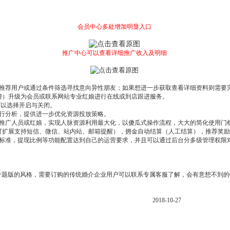
会员中心多处增加明显入口
推广中心可以查看详细推广收入及明细
推荐用户或通过条件筛选寻找意向异性朋友；如果想进一步获取查看详细资料则需要
费）升级为会员或联系网站专业红娘进行在线或到店跟进服务。
可以选择开启与关闭。
行分析，提供进一步优化资源投放策略。
推广人员或红娘，实现人脉资源利用最大化，以傻瓜式操作流程，大大的简化使用门
可扩展支持短信、微信、站内站、邮箱提醒），拥金自动结算（人工结算），推荐奖励
标准，提现比例等功能配置达到自己的运营要求，并且可以通过后台分多级管理权限
推出婚介专题版的风格，需要订购的传统婚介企业用户可以联系专属客服了解，会有意想不到
2018-10-27