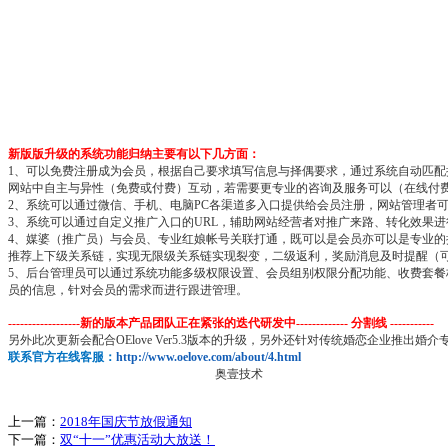
新版版升级的系统功能归纳主要有以下几方面：
1
、可以免费注册成为会员，根据自己要求填写信息与择偶要求，通过系统自动匹配
网站中自主与异性（免费或付费）互动，若需要更专业的咨询及服务可以（在线付
2
、系统可以通过微信、手机、电脑
PC
各渠道多入口提供给会员注册，网站管理者
3
、系统可以通过自定义推广入口的
URL
，辅助网站经营者对推广来路、转化效果进
4
、媒婆（推广员）与会员、专业红娘帐号关联打通，既可以是会员亦可以是专业的
推荐上下级关系链，实现无限级关系链实现裂变，二级返利，奖励消息及时提醒（
5
、后台管理员可以通过系统功能多级权限设置、会员组别权限分配功能、收费套餐
员的信息，针对会员的需求而进行跟进管理。
------------------新的版本产品团队正在紧张的迭代研发中------------- 分割线 -----------
另外此次更新会配合OElove Ver5.3版本的升级，另外还针对传统婚恋企业
联系官方在线客服：
http://www.oelove.com/about/4.html
奥壹技术
上一篇：
2018年国庆节放假通知
下一篇：
双“十一”优惠活动大放送！