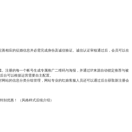
完善相应的征婚信息并必需完成身份及诚信验证。诚信认证审核通过后，会员可以在
槛。注册的每一个帐号生成专属推广二维码与海报，并通过
IP
来源自动锁定推荐与被
后台可以根据运营需要自主配置。
对网站的信息分类分组管理，网站专业的红娘客服人员还可以通过后台获取新注册会
的特别优惠！ （风格样式后续介绍）