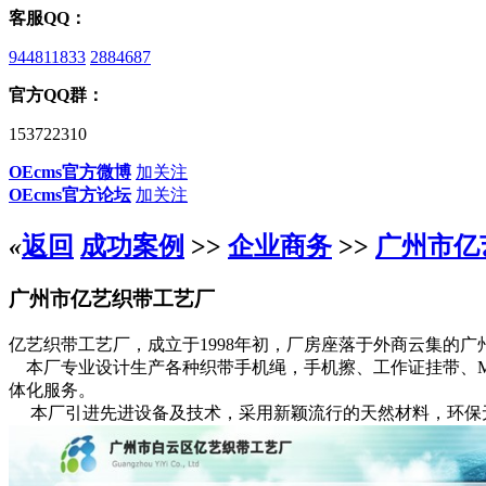
客服QQ：
944811833
2884687
官方QQ群：
153722310
OEcms官方微博
加关注
OEcms官方论坛
加关注
«
返回
成功案例
>>
企业商务
>>
广州市亿
广州市亿艺织带工艺厂
亿艺织带工艺厂，成立于1998年初，厂房座落于外商云集的广
本厂专业设计生产各种织带手机绳，手机擦、工作证挂带、MP
体化服务。
本厂引进先进设备及技术，采用新颖流行的天然材料，环保