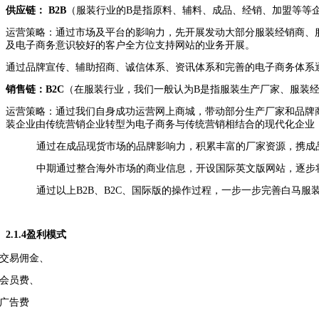
供应链：
B2B
（服装行业的
B
是指原料、辅料、成品、经销、加盟等等
运营策略：通过市场及平台的影响力，先开展发动大部分服装经销商、
及电子商务意识较好的客户全方位支持网站的业务开展。
通过品牌宣传、辅助招商、诚信体系、资讯体系和完善的电子商务体系
销售链：
B2C
（在服装行业，我们一般认为
B
是指服装生产厂家、服装
运营策略：通过我们自身成功运营网上商城，带动部分生产厂家和品牌
装企业由传统营销企业转型为电子商务与传统营销相结合的现代化企业
通过在成品现货市场的品牌影响力，积累丰富的厂家资源，携成
中期通过整合海外市场的商业信息，开设国际英文版网站，逐步
通过以上
B2B
、
B2C
、国际版的操作过程，一步一步完善白马服
2.1.4
盈利模式
交易佣金、
会员费、
广告费