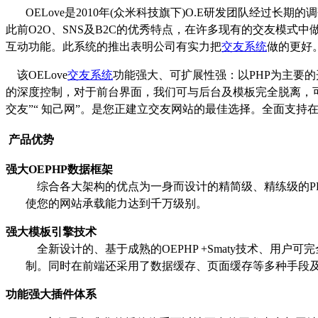
OELove
是
2010
年
(
众米科技旗下
)O.E
研发团队经过长期的调
此前
O2O
、
SNS
及
B2C
的优秀特点，在许多现有的交友模式中
互动功能。此系统的推出表明公司有实力把
交友系统
做的更好
该
OELove
交友系统
功能强大、可扩展性强：以
PHP
为主要的
的深度控制，对于前台界面，我们可与后台及模板完全脱离，
交友
”“
知己网
”
。是您正建立交友网站的最佳选择。全面支持
产品优势
强大
OEPHP
数据框架
综合各大架构的优点为一身而设计的精简级、精练级的
P
使您的网站承载能力达到千万级别。
强大模板引擎技术
全新设计的、基于成熟的
OEPHP +Smaty
技术、用户可完
制。同时在前端还采用了数据缓存、页面缓存等多种手段
功能强大插件体系