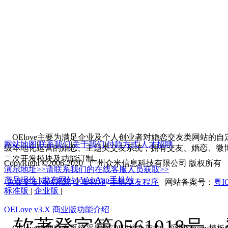
OElove主要为满足企业及个人创业者对婚恋交友类网站的自定义
网站地图
|
联系我们
|
关于我们
|
付款方式
|
人才招聘
级本地化运营的婚恋、主题类交友系统，拥有交友、婚恋、微
二次开发模块及功能订制。
CopyRight ©2006-2020 广州众米信息科技有限公司 版权所有
演示地址>>请联系我们的在线客服人员获取>>
产品报价
|
发布网站
|
WebApp手机站
免费交友网站系统
交友程序
手机交友程序
网站备案号：
粤IC
标准版
|
企业版
|
OELove v3.X 商业版功能介绍
软著登字第0561018号 登