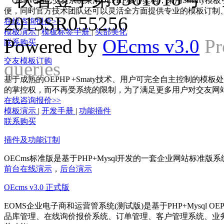
OElove婚恋交友系统采用OEPHP核心架构，采用Smar
便，同时官方技术团队还可以灵活全方面提供专业的模板订制
2013SR055256
在线咨询报价>>
模板演示
|
模板标签手册
|
头部美化
Powered by
OEcms v3.0
Pr
联系购买
交友模板订购
queries
基于成熟的OEPHP +Smaty技术、用户可完全自主控制的
的掌控权，而不再受系统的限制，为了满足更多用户对交友网
在线咨询报价>>
模板演示
|
开发手册
|
功能插件
联系购买
插件及功能订制
OECms标准版是基于PHP+Mysql开发的一套企业网站标
前台在线演示
，
后台演示
OEcms v3.0 正式版
EOMS企业电子商和运营管系统(测试版)是基于PHP+Mysq
品库管理、在线询价报价系统、订单管理、客户管理系统、业