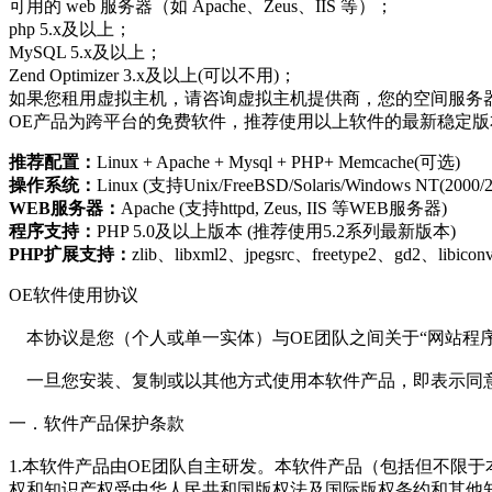
可用的 web 服务器（如 Apache、Zeus、IIS 等）；
php 5.x及以上；
MySQL 5.x及以上；
Zend Optimizer 3.x及以上(可以不用)；
如果您租用虚拟主机，请咨询虚拟主机提供商，您的空间服务
OE产品为跨平台的免费软件，推荐使用以上软件的最新稳定
推荐配置：
Linux + Apache + Mysql + PHP+ Memcache(可选)
操作系统：
Linux (支持Unix/FreeBSD/Solaris/Windows NT(20
WEB服务器：
Apache (支持httpd, Zeus, IIS 等WEB服务器)
程序支持：
PHP 5.0及以上版本 (推荐使用5.2系列最新版本)
PHP扩展支持：
zlib、libxml2、jpegsrc、freetype2、gd2、
OE软件使用协议
本协议是您（个人或单一实体）与OE团队之间关于“网站程序”
一旦您安装、复制或以其他方式使用本软件产品，即表示同意
一．软件产品保护条款
1.本软件产品由OE团队自主研发。本软件产品（包括但不限于
权和知识产权受中华人民共和国版权法及国际版权条约和其他